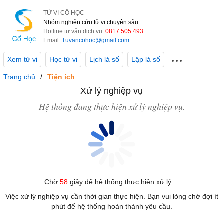
TỬ VI CỔ HỌC
Nhóm nghiên cứu tử vi chuyên sâu.
Hotline tư vấn dịch vụ:
0817.505.493
.
Email:
Tuvancohoc@gmail.com
.
Xem tử vi
Học tử vi
Lịch lá số
Lập lá số
Trang chủ
Tiện ích
Xử lý nghiệp vụ
Hệ thống đang thực hiện xử lý nghiệp vụ.
Chờ
58
giây để hệ thống thực hiện xử lý ...
Việc xử lý nghiệp vụ cần thời gian thực hiện. Bạn vui lòng chờ đợi ít
phút để hệ thống hoàn thành yêu cầu.