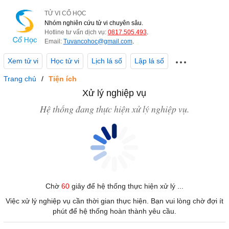
TỬ VI CỔ HỌC
Nhóm nghiên cứu tử vi chuyên sâu.
Hotline tư vấn dịch vụ:
0817.505.493
.
Email:
Tuvancohoc@gmail.com
.
Xem tử vi
Học tử vi
Lịch lá số
Lập lá số
Trang chủ
Tiện ích
Xử lý nghiệp vụ
Hệ thống đang thực hiện xử lý nghiệp vụ.
Chờ
60
giây để hệ thống thực hiện xử lý ...
Việc xử lý nghiệp vụ cần thời gian thực hiện. Bạn vui lòng chờ đợi ít
phút để hệ thống hoàn thành yêu cầu.