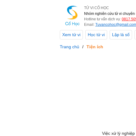
TỬ VI CỔ HỌC
Nhóm nghiên cứu tử vi chuyên 
Hotline tư vấn dịch vụ:
0817.50
Email:
Tuvancohoc@gmail.co
Xem tử vi
Học tử vi
Lập lá số
Trang chủ
Tiện ích
Việc xử lý nghiệp