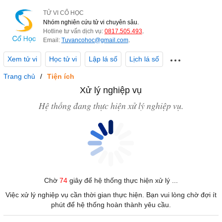
TỬ VI CỔ HỌC
Nhóm nghiên cứu tử vi chuyên sâu.
Hotline tư vấn dịch vụ:
0817.505.493
.
Email:
Tuvancohoc@gmail.com
.
Xem tử vi
Học tử vi
Lập lá số
Lịch lá số
Trang chủ
Tiện ích
Xử lý nghiệp vụ
Hệ thống đang thực hiện xử lý nghiệp vụ.
Chờ
74
giây để hệ thống thực hiện xử lý ...
Việc xử lý nghiệp vụ cần thời gian thực hiện. Bạn vui lòng chờ đợi ít
phút để hệ thống hoàn thành yêu cầu.