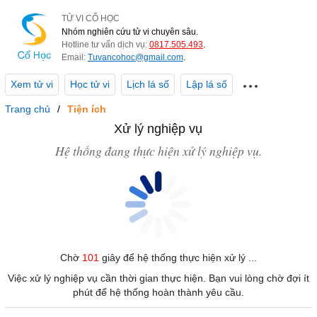
TỬ VI CỔ HỌC
Nhóm nghiên cứu tử vi chuyên sâu.
Hotline tư vấn dịch vụ:
0817.505.493
.
Email:
Tuvancohoc@gmail.com
.
Xem tử vi
Học tử vi
Lịch lá số
Lập lá số
Trang chủ
Tiện ích
Xử lý nghiệp vụ
Hệ thống đang thực hiện xử lý nghiệp vụ.
Chờ
101
giây để hệ thống thực hiện xử lý ...
Việc xử lý nghiệp vụ cần thời gian thực hiện. Bạn vui lòng chờ đợi ít
phút để hệ thống hoàn thành yêu cầu.