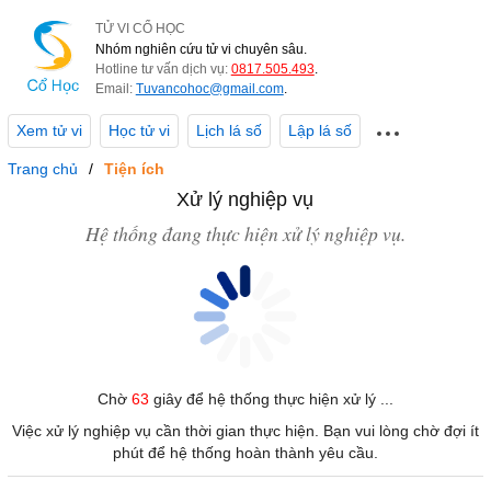
TỬ VI CỔ HỌC
Nhóm nghiên cứu tử vi chuyên sâu.
Hotline tư vấn dịch vụ:
0817.505.493
.
Email:
Tuvancohoc@gmail.com
.
Xem tử vi
Học tử vi
Lịch lá số
Lập lá số
Trang chủ
Tiện ích
Xử lý nghiệp vụ
Hệ thống đang thực hiện xử lý nghiệp vụ.
Chờ
63
giây để hệ thống thực hiện xử lý ...
Việc xử lý nghiệp vụ cần thời gian thực hiện. Bạn vui lòng chờ đợi ít
phút để hệ thống hoàn thành yêu cầu.