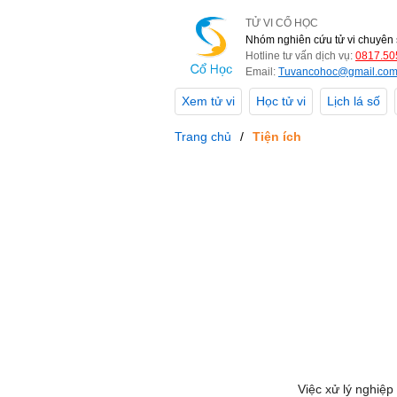
TỬ VI CỔ HỌC
Nhóm nghiên cứu tử vi chuyên 
Hotline tư vấn dịch vụ:
0817.50
Email:
Tuvancohoc@gmail.co
Xem tử vi
Học tử vi
Lịch lá số
Trang chủ
Tiện ích
Việc xử lý nghiệp