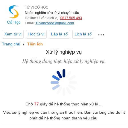
TỬ VI CỔ HỌC
Nhóm nghiên cứu tử vi chuyên sâu.
Hotline tư vấn dịch vụ:
0817.505.493
.
Email:
Tuvancohoc@gmail.com
.
Xem tử vi
Học tử vi
Lập lá số
Lịch lá số
Trang chủ
Tiện ích
Xử lý nghiệp vụ
Hệ thống đang thực hiện xử lý nghiệp vụ.
Chờ
77
giây để hệ thống thực hiện xử lý ...
Việc xử lý nghiệp vụ cần thời gian thực hiện. Bạn vui lòng chờ đợi ít
phút để hệ thống hoàn thành yêu cầu.