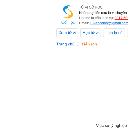
TỬ VI CỔ HỌC
Nhóm nghiên cứu tử vi chuyên 
Hotline tư vấn dịch vụ:
0817.50
Email:
Tuvancohoc@gmail.co
Xem tử vi
Học tử vi
Lịch lá số
Trang chủ
Tiện ích
Việc xử lý nghiệp