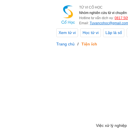
TỬ VI CỔ HỌC
Nhóm nghiên cứu tử vi chuyên 
Hotline tư vấn dịch vụ:
0817.50
Email:
Tuvancohoc@gmail.co
Xem tử vi
Học tử vi
Lập lá số
Trang chủ
Tiện ích
Việc xử lý nghiệp