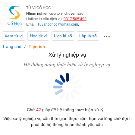
TỬ VI CỔ HỌC
Nhóm nghiên cứu tử vi chuyên sâu.
Hotline tư vấn dịch vụ:
0817.505.493
.
Email:
Tuvancohoc@gmail.com
.
Xem tử vi
Học tử vi
Lịch lá số
Lập lá số
Trang chủ
Tiện ích
Xử lý nghiệp vụ
Hệ thống đang thực hiện xử lý nghiệp vụ.
Chờ
42
giây để hệ thống thực hiện xử lý ...
Việc xử lý nghiệp vụ cần thời gian thực hiện. Bạn vui lòng chờ đợi ít
phút để hệ thống hoàn thành yêu cầu.