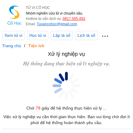
TỬ VI CỔ HỌC
Nhóm nghiên cứu tử vi chuyên sâu.
Hotline tư vấn dịch vụ:
0817.505.493
.
Email:
Tuvancohoc@gmail.com
.
Xem tử vi
Học tử vi
Lập lá số
Lịch lá số
Trang chủ
Tiện ích
Xử lý nghiệp vụ
Hệ thống đang thực hiện xử lý nghiệp vụ.
Chờ
79
giây để hệ thống thực hiện xử lý ...
Việc xử lý nghiệp vụ cần thời gian thực hiện. Bạn vui lòng chờ đợi ít
phút để hệ thống hoàn thành yêu cầu.