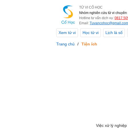
TỬ VI CỔ HỌC
Nhóm nghiên cứu tử vi chuyên 
Hotline tư vấn dịch vụ:
0817.50
Email:
Tuvancohoc@gmail.co
Xem tử vi
Học tử vi
Lịch lá số
Trang chủ
Tiện ích
Việc xử lý nghiệp