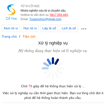
TỬ VI CỔ HỌC
Nhóm nghiên cứu tử vi chuyên sâu.
Hotline tư vấn dịch vụ:
0817.505.493
.
Email:
Tuvancohoc@gmail.com
.
Xem tử vi
Học tử vi
Lập lá số
Lịch lá số
Trang chủ
Tiện ích
Xử lý nghiệp vụ
Hệ thống đang thực hiện xử lý nghiệp vụ.
Chờ
79
giây để hệ thống thực hiện xử lý ...
Việc xử lý nghiệp vụ cần thời gian thực hiện. Bạn vui lòng chờ đợi ít
phút để hệ thống hoàn thành yêu cầu.