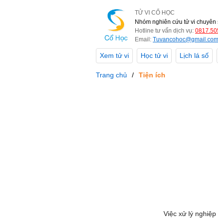
TỬ VI CỔ HỌC
Nhóm nghiên cứu tử vi chuyên 
Hotline tư vấn dịch vụ:
0817.50
Email:
Tuvancohoc@gmail.co
Xem tử vi
Học tử vi
Lịch lá số
Trang chủ
Tiện ích
Việc xử lý nghiệp