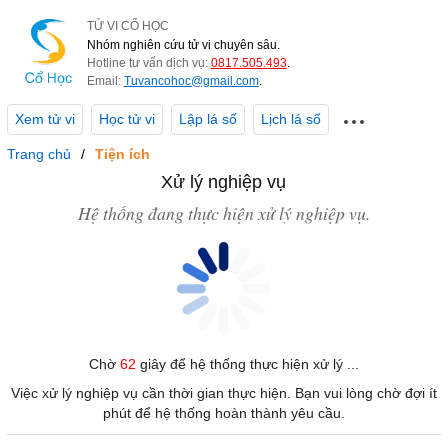
TỬ VI CỔ HỌC
Nhóm nghiên cứu tử vi chuyên sâu.
Hotline tư vấn dịch vụ:
0817.505.493
.
Email:
Tuvancohoc@gmail.com
.
Xem tử vi
Học tử vi
Lập lá số
Lịch lá số
Trang chủ
Tiện ích
Xử lý nghiệp vụ
Hệ thống đang thực hiện xử lý nghiệp vụ.
Chờ
62
giây để hệ thống thực hiện xử lý ...
Việc xử lý nghiệp vụ cần thời gian thực hiện. Bạn vui lòng chờ đợi ít
phút để hệ thống hoàn thành yêu cầu.