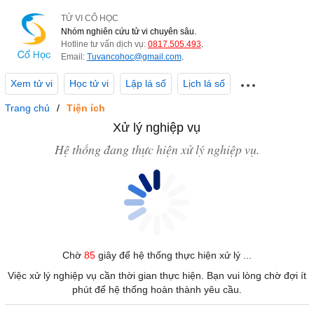
TỬ VI CỔ HỌC
Nhóm nghiên cứu tử vi chuyên sâu.
Hotline tư vấn dịch vụ:
0817.505.493
.
Email:
Tuvancohoc@gmail.com
.
Xem tử vi
Học tử vi
Lập lá số
Lịch lá số
Trang chủ
Tiện ích
Xử lý nghiệp vụ
Hệ thống đang thực hiện xử lý nghiệp vụ.
Chờ
85
giây để hệ thống thực hiện xử lý ...
Việc xử lý nghiệp vụ cần thời gian thực hiện. Bạn vui lòng chờ đợi ít
phút để hệ thống hoàn thành yêu cầu.