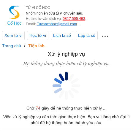
TỬ VI CỔ HỌC
Nhóm nghiên cứu tử vi chuyên sâu.
Hotline tư vấn dịch vụ:
0817.505.493
.
Email:
Tuvancohoc@gmail.com
.
Xem tử vi
Học tử vi
Lịch lá số
Lập lá số
Trang chủ
Tiện ích
Xử lý nghiệp vụ
Hệ thống đang thực hiện xử lý nghiệp vụ.
Chờ
74
giây để hệ thống thực hiện xử lý ...
Việc xử lý nghiệp vụ cần thời gian thực hiện. Bạn vui lòng chờ đợi ít
phút để hệ thống hoàn thành yêu cầu.