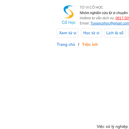
TỬ VI CỔ HỌC
Nhóm nghiên cứu tử vi chuyên 
Hotline tư vấn dịch vụ:
0817.50
Email:
Tuvancohoc@gmail.co
Xem tử vi
Học tử vi
Lịch lá số
Trang chủ
Tiện ích
Việc xử lý nghiệp