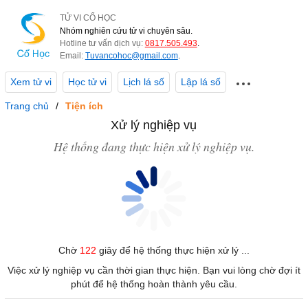
TỬ VI CỔ HỌC
Nhóm nghiên cứu tử vi chuyên sâu.
Hotline tư vấn dịch vụ:
0817.505.493
.
Email:
Tuvancohoc@gmail.com
.
Xem tử vi
Học tử vi
Lịch lá số
Lập lá số
Trang chủ
Tiện ích
Xử lý nghiệp vụ
Hệ thống đang thực hiện xử lý nghiệp vụ.
Chờ
122
giây để hệ thống thực hiện xử lý ...
Việc xử lý nghiệp vụ cần thời gian thực hiện. Bạn vui lòng chờ đợi ít
phút để hệ thống hoàn thành yêu cầu.