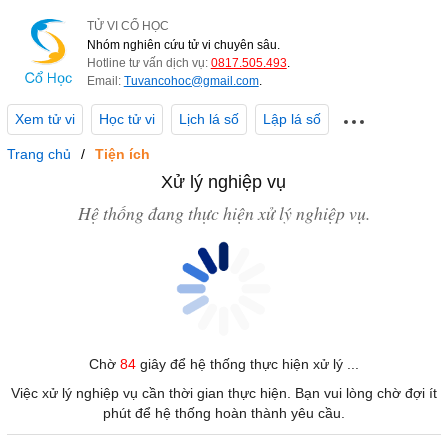
TỬ VI CỔ HỌC
Nhóm nghiên cứu tử vi chuyên sâu.
Hotline tư vấn dịch vụ:
0817.505.493
.
Email:
Tuvancohoc@gmail.com
.
Xem tử vi
Học tử vi
Lịch lá số
Lập lá số
Trang chủ
Tiện ích
Xử lý nghiệp vụ
Hệ thống đang thực hiện xử lý nghiệp vụ.
Chờ
84
giây để hệ thống thực hiện xử lý ...
Việc xử lý nghiệp vụ cần thời gian thực hiện. Bạn vui lòng chờ đợi ít
phút để hệ thống hoàn thành yêu cầu.