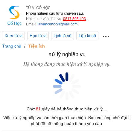
TỬ VI CỔ HỌC
Nhóm nghiên cứu tử vi chuyên sâu.
Hotline tư vấn dịch vụ:
0817.505.493
.
Email:
Tuvancohoc@gmail.com
.
Xem tử vi
Học tử vi
Lịch lá số
Lập lá số
Trang chủ
Tiện ích
Xử lý nghiệp vụ
Hệ thống đang thực hiện xử lý nghiệp vụ.
Chờ
81
giây để hệ thống thực hiện xử lý ...
Việc xử lý nghiệp vụ cần thời gian thực hiện. Bạn vui lòng chờ đợi ít
phút để hệ thống hoàn thành yêu cầu.