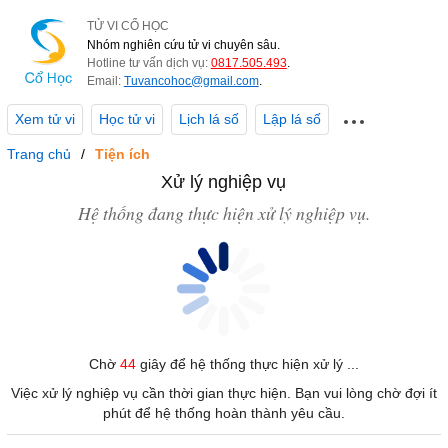
TỬ VI CỔ HỌC
Nhóm nghiên cứu tử vi chuyên sâu.
Hotline tư vấn dịch vụ:
0817.505.493
.
Email:
Tuvancohoc@gmail.com
.
Xem tử vi
Học tử vi
Lịch lá số
Lập lá số
Trang chủ
Tiện ích
Xử lý nghiệp vụ
Hệ thống đang thực hiện xử lý nghiệp vụ.
Chờ
44
giây để hệ thống thực hiện xử lý ...
Việc xử lý nghiệp vụ cần thời gian thực hiện. Bạn vui lòng chờ đợi ít
phút để hệ thống hoàn thành yêu cầu.