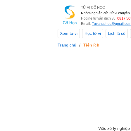
TỬ VI CỔ HỌC
Nhóm nghiên cứu tử vi chuyên 
Hotline tư vấn dịch vụ:
0817.50
Email:
Tuvancohoc@gmail.co
Xem tử vi
Học tử vi
Lịch lá số
Trang chủ
Tiện ích
Việc xử lý nghiệp