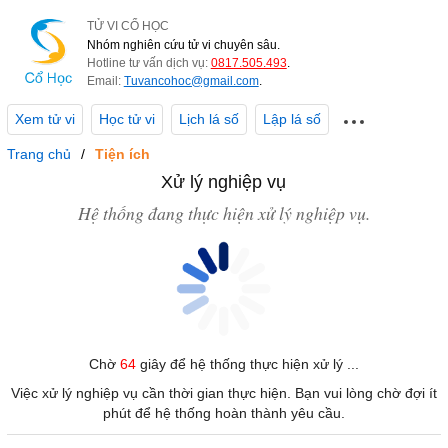
TỬ VI CỔ HỌC
Nhóm nghiên cứu tử vi chuyên sâu.
Hotline tư vấn dịch vụ:
0817.505.493
.
Email:
Tuvancohoc@gmail.com
.
Xem tử vi
Học tử vi
Lịch lá số
Lập lá số
Trang chủ
Tiện ích
Xử lý nghiệp vụ
Hệ thống đang thực hiện xử lý nghiệp vụ.
Chờ
64
giây để hệ thống thực hiện xử lý ...
Việc xử lý nghiệp vụ cần thời gian thực hiện. Bạn vui lòng chờ đợi ít
phút để hệ thống hoàn thành yêu cầu.