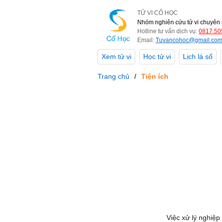
TỬ VI CỔ HỌC
Nhóm nghiên cứu tử vi chuyên 
Hotline tư vấn dịch vụ:
0817.50
Email:
Tuvancohoc@gmail.co
Xem tử vi
Học tử vi
Lịch lá số
Trang chủ
Tiện ích
Việc xử lý nghiệp