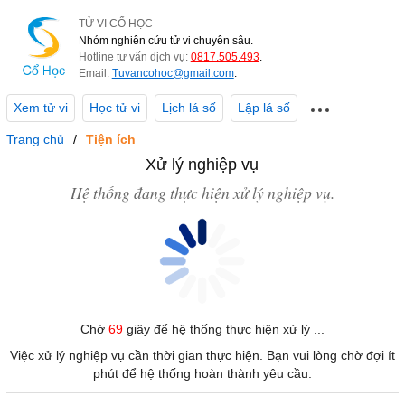
TỬ VI CỔ HỌC
Nhóm nghiên cứu tử vi chuyên sâu.
Hotline tư vấn dịch vụ:
0817.505.493
.
Email:
Tuvancohoc@gmail.com
.
Xem tử vi
Học tử vi
Lịch lá số
Lập lá số
Trang chủ
Tiện ích
Xử lý nghiệp vụ
Hệ thống đang thực hiện xử lý nghiệp vụ.
Chờ
69
giây để hệ thống thực hiện xử lý ...
Việc xử lý nghiệp vụ cần thời gian thực hiện. Bạn vui lòng chờ đợi ít
phút để hệ thống hoàn thành yêu cầu.