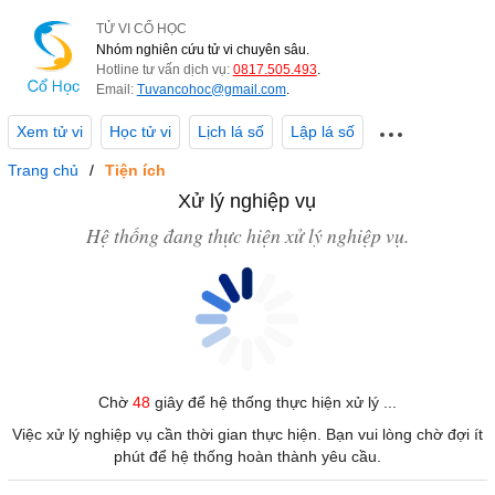
TỬ VI CỔ HỌC
Nhóm nghiên cứu tử vi chuyên sâu.
Hotline tư vấn dịch vụ:
0817.505.493
.
Email:
Tuvancohoc@gmail.com
.
Xem tử vi
Học tử vi
Lịch lá số
Lập lá số
Trang chủ
Tiện ích
Xử lý nghiệp vụ
Hệ thống đang thực hiện xử lý nghiệp vụ.
Chờ
48
giây để hệ thống thực hiện xử lý ...
Việc xử lý nghiệp vụ cần thời gian thực hiện. Bạn vui lòng chờ đợi ít
phút để hệ thống hoàn thành yêu cầu.