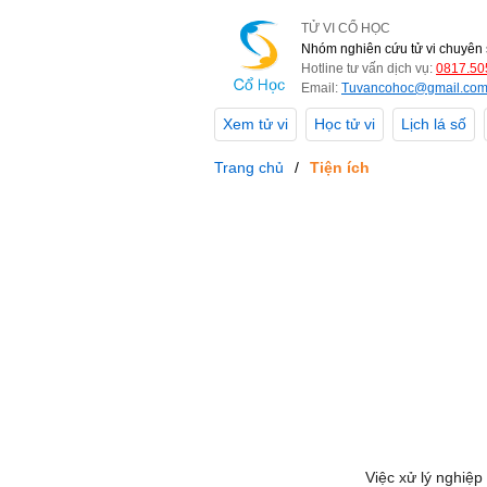
TỬ VI CỔ HỌC
Nhóm nghiên cứu tử vi chuyên 
Hotline tư vấn dịch vụ:
0817.50
Email:
Tuvancohoc@gmail.co
Xem tử vi
Học tử vi
Lịch lá số
Trang chủ
Tiện ích
Việc xử lý nghiệp