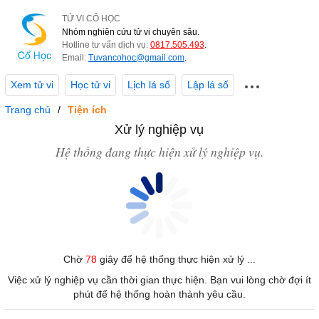
TỬ VI CỔ HỌC
Nhóm nghiên cứu tử vi chuyên sâu.
Hotline tư vấn dịch vụ:
0817.505.493
.
Email:
Tuvancohoc@gmail.com
.
Xem tử vi
Học tử vi
Lịch lá số
Lập lá số
Trang chủ
Tiện ích
Xử lý nghiệp vụ
Hệ thống đang thực hiện xử lý nghiệp vụ.
Chờ
78
giây để hệ thống thực hiện xử lý ...
Việc xử lý nghiệp vụ cần thời gian thực hiện. Bạn vui lòng chờ đợi ít
phút để hệ thống hoàn thành yêu cầu.