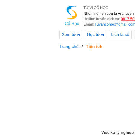
TỬ VI CỔ HỌC
Nhóm nghiên cứu tử vi chuyên 
Hotline tư vấn dịch vụ:
0817.50
Email:
Tuvancohoc@gmail.co
Xem tử vi
Học tử vi
Lịch lá số
Trang chủ
Tiện ích
Việc xử lý nghiệp