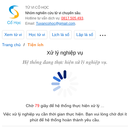
TỬ VI CỔ HỌC
Nhóm nghiên cứu tử vi chuyên sâu.
Hotline tư vấn dịch vụ:
0817.505.493
.
Email:
Tuvancohoc@gmail.com
.
Xem tử vi
Học tử vi
Lịch lá số
Lập lá số
Trang chủ
Tiện ích
Xử lý nghiệp vụ
Hệ thống đang thực hiện xử lý nghiệp vụ.
Chờ
79
giây để hệ thống thực hiện xử lý ...
Việc xử lý nghiệp vụ cần thời gian thực hiện. Bạn vui lòng chờ đợi ít
phút để hệ thống hoàn thành yêu cầu.