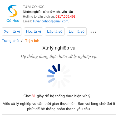
TỬ VI CỔ HỌC
Nhóm nghiên cứu tử vi chuyên sâu.
Hotline tư vấn dịch vụ:
0817.505.493
.
Email:
Tuvancohoc@gmail.com
.
Xem tử vi
Học tử vi
Lập lá số
Lịch lá số
Trang chủ
Tiện ích
Xử lý nghiệp vụ
Hệ thống đang thực hiện xử lý nghiệp vụ.
Chờ
81
giây để hệ thống thực hiện xử lý ...
Việc xử lý nghiệp vụ cần thời gian thực hiện. Bạn vui lòng chờ đợi ít
phút để hệ thống hoàn thành yêu cầu.