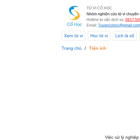
TỬ VI CỔ HỌC
Nhóm nghiên cứu tử vi chuyên 
Hotline tư vấn dịch vụ:
0817.50
Email:
Tuvancohoc@gmail.co
Xem tử vi
Học tử vi
Lịch lá số
Trang chủ
Tiện ích
Việc xử lý nghiệp