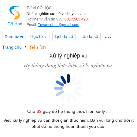
TỬ VI CỔ HỌC
Nhóm nghiên cứu tử vi chuyên sâu.
Hotline tư vấn dịch vụ:
0817.505.493
.
Email:
Tuvancohoc@gmail.com
.
Xem tử vi
Học tử vi
Lịch lá số
Lập lá số
Trang chủ
Tiện ích
Xử lý nghiệp vụ
Hệ thống đang thực hiện xử lý nghiệp vụ.
Chờ
89
giây để hệ thống thực hiện xử lý ...
Việc xử lý nghiệp vụ cần thời gian thực hiện. Bạn vui lòng chờ đợi ít
phút để hệ thống hoàn thành yêu cầu.