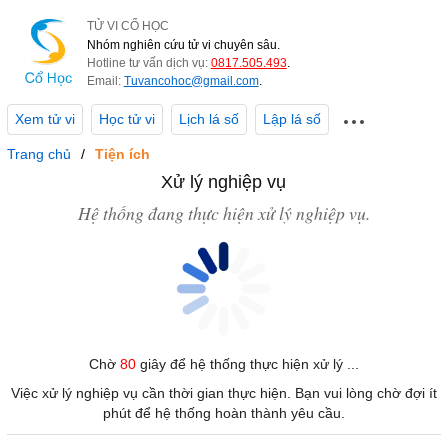
TỬ VI CỔ HỌC
Nhóm nghiên cứu tử vi chuyên sâu.
Hotline tư vấn dịch vụ:
0817.505.493
.
Email:
Tuvancohoc@gmail.com
.
Xem tử vi
Học tử vi
Lịch lá số
Lập lá số
Trang chủ
Tiện ích
Xử lý nghiệp vụ
Hệ thống đang thực hiện xử lý nghiệp vụ.
Chờ
80
giây để hệ thống thực hiện xử lý ...
Việc xử lý nghiệp vụ cần thời gian thực hiện. Bạn vui lòng chờ đợi ít
phút để hệ thống hoàn thành yêu cầu.