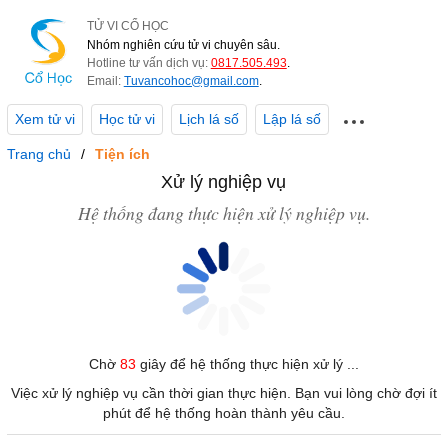
TỬ VI CỔ HỌC
Nhóm nghiên cứu tử vi chuyên sâu.
Hotline tư vấn dịch vụ:
0817.505.493
.
Email:
Tuvancohoc@gmail.com
.
Xem tử vi
Học tử vi
Lịch lá số
Lập lá số
Trang chủ
Tiện ích
Xử lý nghiệp vụ
Hệ thống đang thực hiện xử lý nghiệp vụ.
Chờ
83
giây để hệ thống thực hiện xử lý ...
Việc xử lý nghiệp vụ cần thời gian thực hiện. Bạn vui lòng chờ đợi ít
phút để hệ thống hoàn thành yêu cầu.