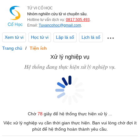
TỬ VI CỔ HỌC
Nhóm nghiên cứu tử vi chuyên sâu.
Hotline tư vấn dịch vụ:
0817.505.493
.
Email:
Tuvancohoc@gmail.com
.
Xem tử vi
Học tử vi
Lập lá số
Lịch lá số
Trang chủ
Tiện ích
Xử lý nghiệp vụ
Hệ thống đang thực hiện xử lý nghiệp vụ.
Chờ
78
giây để hệ thống thực hiện xử lý ...
Việc xử lý nghiệp vụ cần thời gian thực hiện. Bạn vui lòng chờ đợi ít
phút để hệ thống hoàn thành yêu cầu.