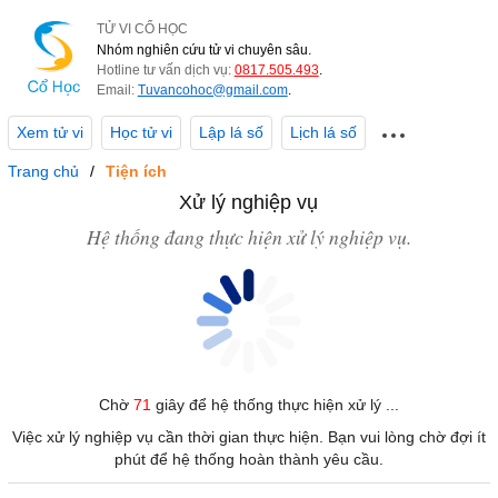
TỬ VI CỔ HỌC
Nhóm nghiên cứu tử vi chuyên sâu.
Hotline tư vấn dịch vụ:
0817.505.493
.
Email:
Tuvancohoc@gmail.com
.
Xem tử vi
Học tử vi
Lập lá số
Lịch lá số
Trang chủ
Tiện ích
Xử lý nghiệp vụ
Hệ thống đang thực hiện xử lý nghiệp vụ.
Chờ
71
giây để hệ thống thực hiện xử lý ...
Việc xử lý nghiệp vụ cần thời gian thực hiện. Bạn vui lòng chờ đợi ít
phút để hệ thống hoàn thành yêu cầu.