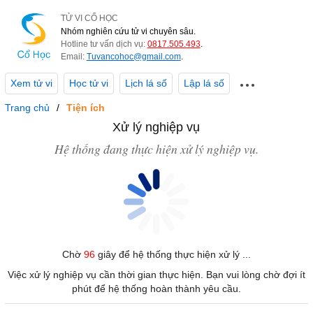
TỬ VI CỔ HỌC
Nhóm nghiên cứu tử vi chuyên sâu.
Hotline tư vấn dịch vụ:
0817.505.493
.
Email:
Tuvancohoc@gmail.com
.
Xem tử vi
Học tử vi
Lịch lá số
Lập lá số
Trang chủ
Tiện ích
Xử lý nghiệp vụ
Hệ thống đang thực hiện xử lý nghiệp vụ.
Chờ
96
giây để hệ thống thực hiện xử lý ...
Việc xử lý nghiệp vụ cần thời gian thực hiện. Bạn vui lòng chờ đợi ít
phút để hệ thống hoàn thành yêu cầu.