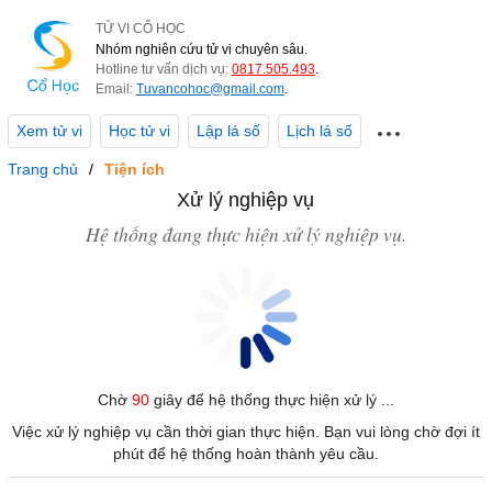
TỬ VI CỔ HỌC
Nhóm nghiên cứu tử vi chuyên sâu.
Hotline tư vấn dịch vụ:
0817.505.493
.
Email:
Tuvancohoc@gmail.com
.
Xem tử vi
Học tử vi
Lập lá số
Lịch lá số
Trang chủ
Tiện ích
Xử lý nghiệp vụ
Hệ thống đang thực hiện xử lý nghiệp vụ.
Chờ
90
giây để hệ thống thực hiện xử lý ...
Việc xử lý nghiệp vụ cần thời gian thực hiện. Bạn vui lòng chờ đợi ít
phút để hệ thống hoàn thành yêu cầu.