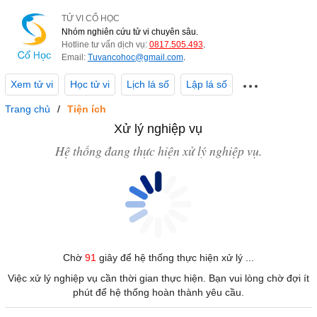
TỬ VI CỔ HỌC
Nhóm nghiên cứu tử vi chuyên sâu.
Hotline tư vấn dịch vụ:
0817.505.493
.
Email:
Tuvancohoc@gmail.com
.
Xem tử vi
Học tử vi
Lịch lá số
Lập lá số
Trang chủ
Tiện ích
Xử lý nghiệp vụ
Hệ thống đang thực hiện xử lý nghiệp vụ.
Chờ
91
giây để hệ thống thực hiện xử lý ...
Việc xử lý nghiệp vụ cần thời gian thực hiện. Bạn vui lòng chờ đợi ít
phút để hệ thống hoàn thành yêu cầu.