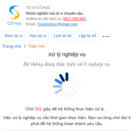
TỬ VI CỔ HỌC
Nhóm nghiên cứu tử vi chuyên sâu.
Hotline tư vấn dịch vụ:
0817.505.493
.
Email:
Tuvancohoc@gmail.com
.
Xem tử vi
Học tử vi
Lịch lá số
Lập lá số
Trang chủ
Tiện ích
Xử lý nghiệp vụ
Hệ thống đang thực hiện xử lý nghiệp vụ.
Chờ
101
giây để hệ thống thực hiện xử lý ...
Việc xử lý nghiệp vụ cần thời gian thực hiện. Bạn vui lòng chờ đợi ít
phút để hệ thống hoàn thành yêu cầu.