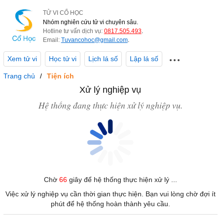
TỬ VI CỔ HỌC
Nhóm nghiên cứu tử vi chuyên sâu.
Hotline tư vấn dịch vụ:
0817.505.493
.
Email:
Tuvancohoc@gmail.com
.
Xem tử vi
Học tử vi
Lịch lá số
Lập lá số
Trang chủ
Tiện ích
Xử lý nghiệp vụ
Hệ thống đang thực hiện xử lý nghiệp vụ.
Chờ
66
giây để hệ thống thực hiện xử lý ...
Việc xử lý nghiệp vụ cần thời gian thực hiện. Bạn vui lòng chờ đợi ít
phút để hệ thống hoàn thành yêu cầu.