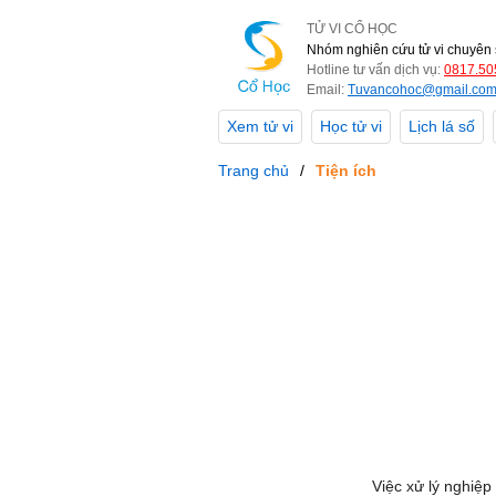
TỬ VI CỔ HỌC
Nhóm nghiên cứu tử vi chuyên 
Hotline tư vấn dịch vụ:
0817.50
Email:
Tuvancohoc@gmail.co
Xem tử vi
Học tử vi
Lịch lá số
Trang chủ
Tiện ích
Việc xử lý nghiệp