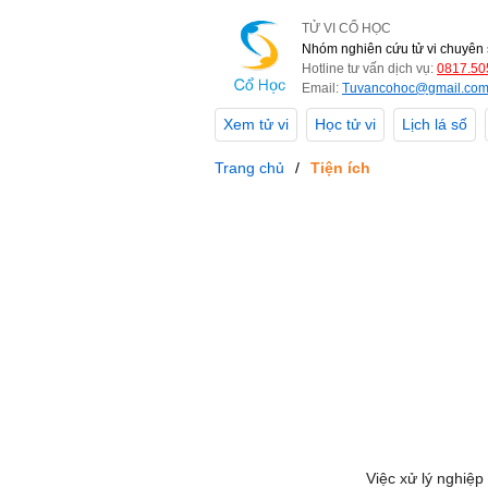
TỬ VI CỔ HỌC
Nhóm nghiên cứu tử vi chuyên 
Hotline tư vấn dịch vụ:
0817.50
Email:
Tuvancohoc@gmail.co
Xem tử vi
Học tử vi
Lịch lá số
Trang chủ
Tiện ích
Việc xử lý nghiệp