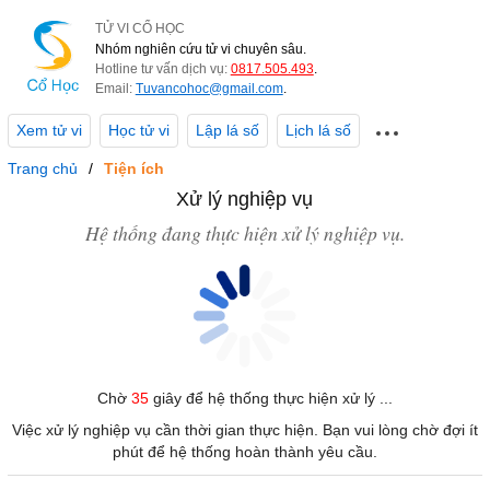
TỬ VI CỔ HỌC
Nhóm nghiên cứu tử vi chuyên sâu.
Hotline tư vấn dịch vụ:
0817.505.493
.
Email:
Tuvancohoc@gmail.com
.
Xem tử vi
Học tử vi
Lập lá số
Lịch lá số
Trang chủ
Tiện ích
Xử lý nghiệp vụ
Hệ thống đang thực hiện xử lý nghiệp vụ.
Chờ
35
giây để hệ thống thực hiện xử lý ...
Việc xử lý nghiệp vụ cần thời gian thực hiện. Bạn vui lòng chờ đợi ít
phút để hệ thống hoàn thành yêu cầu.