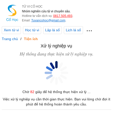
TỬ VI CỔ HỌC
Nhóm nghiên cứu tử vi chuyên sâu.
Hotline tư vấn dịch vụ:
0817.505.493
.
Email:
Tuvancohoc@gmail.com
.
Xem tử vi
Học tử vi
Lập lá số
Lịch lá số
Trang chủ
Tiện ích
Xử lý nghiệp vụ
Hệ thống đang thực hiện xử lý nghiệp vụ.
Chờ
82
giây để hệ thống thực hiện xử lý ...
Việc xử lý nghiệp vụ cần thời gian thực hiện. Bạn vui lòng chờ đợi ít
phút để hệ thống hoàn thành yêu cầu.