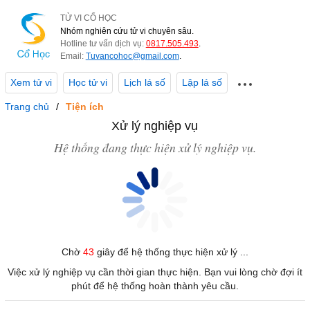
TỬ VI CỔ HỌC
Nhóm nghiên cứu tử vi chuyên sâu.
Hotline tư vấn dịch vụ:
0817.505.493
.
Email:
Tuvancohoc@gmail.com
.
Xem tử vi
Học tử vi
Lịch lá số
Lập lá số
Trang chủ
Tiện ích
Xử lý nghiệp vụ
Hệ thống đang thực hiện xử lý nghiệp vụ.
Chờ
43
giây để hệ thống thực hiện xử lý ...
Việc xử lý nghiệp vụ cần thời gian thực hiện. Bạn vui lòng chờ đợi ít
phút để hệ thống hoàn thành yêu cầu.