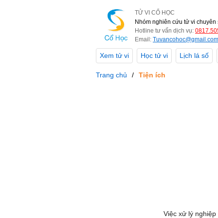
TỬ VI CỔ HỌC
Nhóm nghiên cứu tử vi chuyên 
Hotline tư vấn dịch vụ:
0817.50
Email:
Tuvancohoc@gmail.co
Xem tử vi
Học tử vi
Lịch lá số
Trang chủ
Tiện ích
Việc xử lý nghiệp